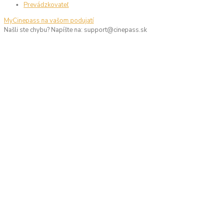
Prevádzkovateľ
MyCinepass na vašom podujatí
Našli ste chybu? Napíšte na:
ks.ssapenic@troppus